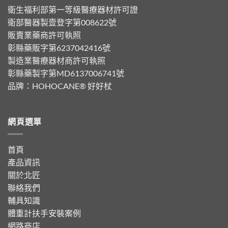
衛生福利部第一等級醫療器材許可證
衛部醫器製壹登字第008622號
販賣業藥商許可執照
彰縣藥販字第6237042416號
製造業醫療器材商許可執照
彰縣藥製字第MD6137006741號
品牌：
HOHOCANE® 好好杖
網頁選單
首頁
產品資訊
關於北匠
聯絡我們
輔具知識
體重計扶手安裝案例
網路商店