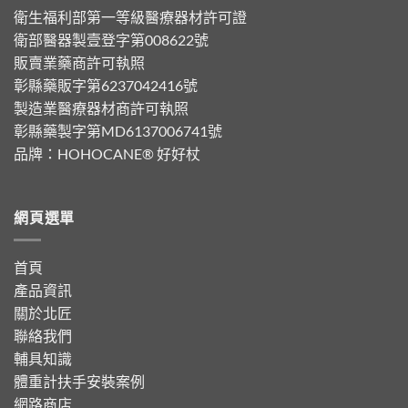
衛生福利部第一等級醫療器材許可證
衛部醫器製壹登字第008622號
販賣業藥商許可執照
彰縣藥販字第6237042416號
製造業醫療器材商許可執照
彰縣藥製字第MD6137006741號
品牌：
HOHOCANE® 好好杖
網頁選單
首頁
產品資訊
關於北匠
聯絡我們
輔具知識
體重計扶手安裝案例
網路商店