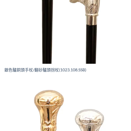
銀色驢銅頭手杖/翻砂驢頭拐杖(1023.108.SSB)