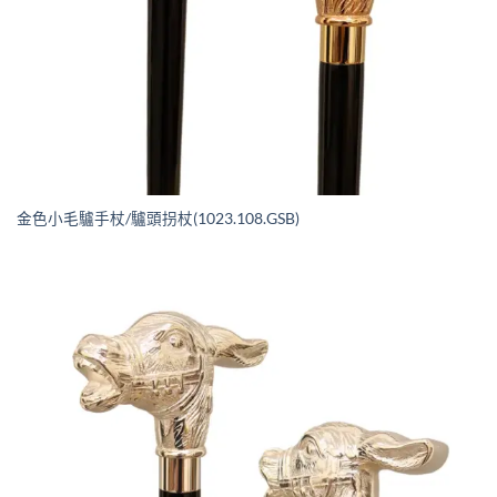
金色小毛驢手杖/驢頭拐杖(1023.108.GSB)