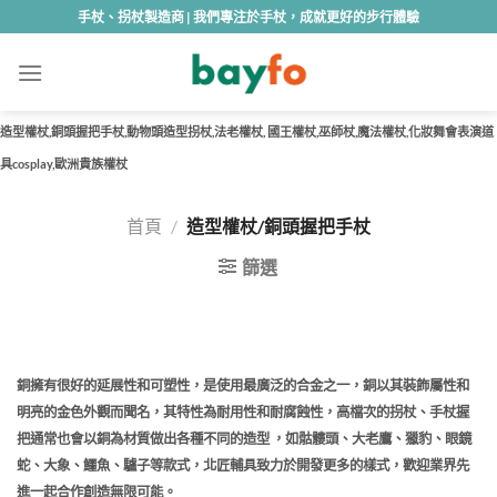
Skip
手杖、拐杖製造商 | 我們專注於手杖，成就更好的步行體驗
to
content
造型權杖,銅頭握把手杖,動物頭造型拐杖,法老權杖, 國王權杖,巫師杖,魔法權杖,化妝舞會表演道
具cosplay,歐洲貴族權杖
首頁
/
造型權杖/銅頭握把手杖
篩選
銅擁有很好的延展性和可塑性，是使用最廣泛的合金之一，銅以其裝飾屬性和
明亮的金色外觀而聞名，其特性為耐用性和耐腐蝕性，高檔次的拐杖、手杖握
把通常也會以銅為材質做出各種不同的造型 ，如骷髏頭、大老鷹、獵豹、眼鏡
蛇、大象、鱷魚、驢子等款式，北匠輔具致力於開發更多的樣式，歡迎業界先
進一起合作創造無限可能。