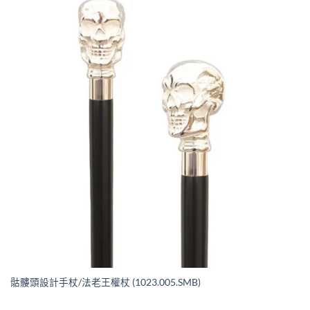
骷髏頭設計手杖/法老王權杖 (1023.005.SMB)