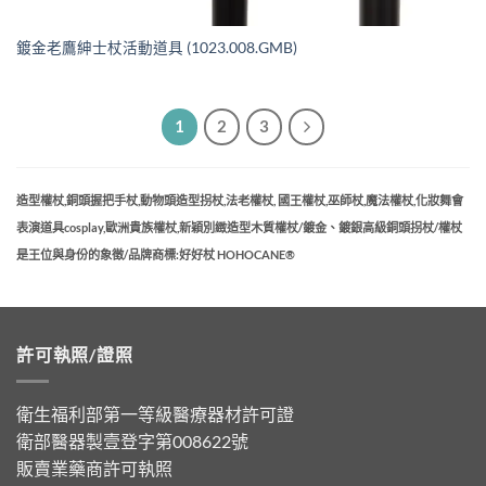
鍍金老鷹紳士杖活動道具 (1023.008.GMB)
1
2
3
造型權杖,銅頭握把手杖,動物頭造型拐杖,法老權杖, 國王權杖,巫師杖,魔法權杖,化妝舞會
表演道具cosplay,歐洲貴族權杖,新穎別緻造型木質權杖/鍍金、鍍銀高級銅頭拐杖/權杖
是王位與身份的象徵/品牌商標:好好杖 HOHOCANE®
許可執照/證照
衛生福利部第一等級醫療器材許可證
衛部醫器製壹登字第008622號
販賣業藥商許可執照