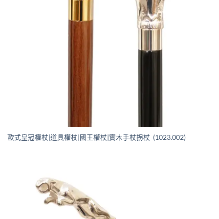
歐式皇冠權杖|道具權杖|國王權杖|實木手杖拐杖 (1023.002)