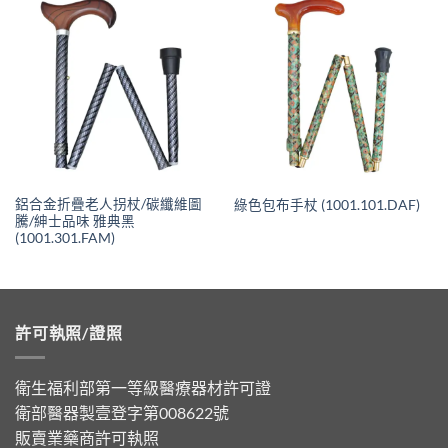
鋁合金折疊老人拐杖/碳纖維圖
綠色包布手杖 (1001.101.DAF)
騰/紳士品味 雅典黑
(1001.301.FAM)
許可執照/證照
衛生福利部第一等級醫療器材許可證
衛部醫器製壹登字第008622號
販賣業藥商許可執照