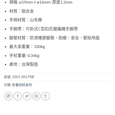
規格: ø19mm＋ø16mm 厚度1.2mm
材質：鋁合金
手柄材質：山毛櫸
手腕帶：可拆式
C型扣
尼龍編織
手腕帶
腳墊材質：防滑橡膠
腳墊，耐磨、安全、緊貼地面
最大承重量：100kg
手杖重量: 0.34kg
產地：台灣製造
貨號:
1001.302.PSB
分類:
折疊拐杖系列