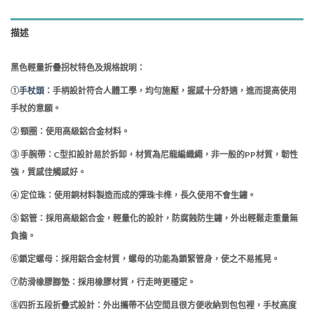
描述
黑色輕量折疊拐杖特色及規格說明：
①
手杖頭
：手柄設計符合人體工學，
均勻施壓，
握感十分舒適，進而提高使用
手杖的意願。
② 頸圈：使用高級鋁合金材料。
③ 手腕帶：C型扣設計易於拆卸，材質為尼龍編織繩，非一般的PP材質，韌性
強，質感佳觸感好。
④ 定位珠：使用
銅材料製造而成的彈珠卡榫，長久使用不會生鏽。
⑤ 鋁管：採用高級鋁合金，輕量化的設計，
防腐蝕防生鏽，外出輕鬆走重量無
負擔。
⑥鎖定螺母：採用鋁合金材質，螺母的功能為鎖緊管身，使之不易搖晃。
⑦
防滑橡膠腳墊：採用橡膠材質，行走時更穩定。
⑧
四折五段折疊式設計：外出攜帶不佔空間且很方便收納到包包裡，手杖高度