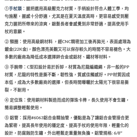
①
手杖頭
：握把選用高級壓克力材質，手柄設計符合人體工學，
均
勻施壓，
握感十分舒適，尤其是在夏天溫度高時，更容易感受到壓
克力握把所帶來的涼爽，銀髮長者會感覺到非常舒適，提高使用手
杖的意願。
② 頸圈：使用高級銅材料 ，經CNC精密加工後再拋光，表面處理為
鍍金(22K金)，顏色漂亮美觀又可以保存較久的時間不容易褪色。大
多數的廠商為降低成本選擇鋅合金或鋁材、鐵材等材料。
③ 手腕帶：C型扣設計易於拆卸，材質為尼龍編織繩，非一般的PP
材質，尼龍的特性是撕不斷，韌性強，質感佳觸感好。PP材質因成
本低，成為大多數廠商的選擇，但長時間曝曬於太陽光下很容易撕
裂，不耐用。
④ 定位珠：使用
銅材料製造而成的彈珠卡榫，長久使用不會生鏽，
簡易調整輕鬆使用。
⑤ 鋁管：採用#6063鋁合金精抽管，優點是為了讓鋁合金管接合更
為緊密，提高長年使用的穩定度、提高手杖的使用年限，輕量化的
設計，
防腐蝕防生鏽，外出輕鬆走重量無負擔。
鋁管規格: 6/8″