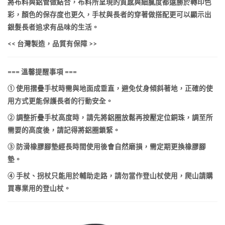
將布料與鋁管做結合，布料所呈現的質感與細膩度都遠勝於轉印色
彩，顏色的保存度也更久，手杖與長者的穿著做搭配更可以顯示出
銀髮長者追求有品味的生活。
<< 台灣製造，品質有保障 >>
=== 溫馨提醒事項 ===
① 使用摺疊手杖時需與地面成垂直，避免仗身傾斜著地，正確的使
用方式更能保護長者的行動安全。
② 調整折疊手杖高度時，請先將鋁圈放鬆再按壓定位銅珠，調至所
需要的高度後，請記得將鋁圈鎖緊。
③ 防滑橡膠腳墊經長時間使用後會自然磨損，需定期更換橡膠腳
墊。
④ 手杖、拐杖只能用於輔助走路，請勿當作登山杖使用，爬山請購
買專業用的登山杖。