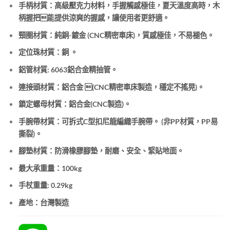
手柄材質：高級壓克力材料，手握觸感極佳，夏天溫度高時，木
柄握把能提供涼爽的握感，讓使用者更舒適。
頸圈材質：純銅-鍍金 (CNC精密車床)，質感極佳，不易褪色。
定位珠材質：銅 。
鋁管材質: 6063鋁合金精抽管。
連接頭材質：鋁合金 (CNC精密車床製造，穩定不搖晃)。
鎖定螺母材質：鋁合金(CNC製造)。
手腕帶材質：可拆式
C型扣
尼龍編織
手腕帶。
(非PP材質，PP易
撕裂)。
腳墊材質：防滑橡膠
腳墊，耐磨、安全、緊貼地面。
最大承重量：100kg
手杖重量: 0.29kg
產地：台灣製造