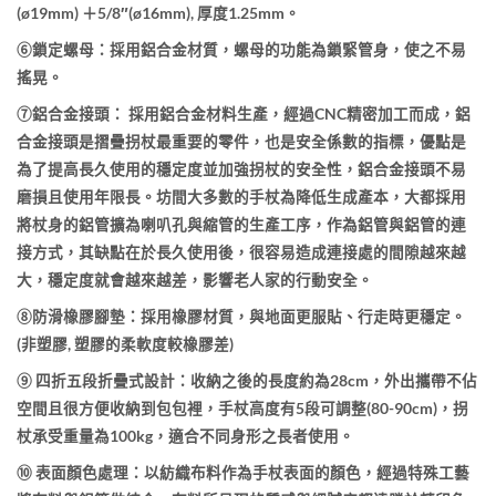
(ø19mm) ＋5/8″(ø16mm), 厚度1.25mm。
⑥鎖定螺母：採用鋁合金材質，螺母的功能為鎖緊管身，使之不易
搖晃。
⑦鋁合金接頭： 採用鋁合金材料生產，經過CNC精密加工而成，鋁
合金接頭是摺疊拐杖最重要的零件，也是安全係數的指標，優點是
為了提高長久使用的穩定度並加強拐杖的安全性，鋁合金接頭不易
磨損且使用年限長。坊間大多數的手杖為降低生成產本，大都採用
將杖身的鋁管擴為喇叭孔與縮管的生產工序，作為鋁管與鋁管的連
接方式，其缺點在於長久使用後，很容易造成連接處的間隙越來越
大，穩定度就會越來越差，影響老人家的行動安全。
⑧防滑橡膠腳墊：採用橡膠材質，與地面更服貼、行走時更穩定。
(非塑膠, 塑膠的柔軟度較橡膠差)
⑨ 四折五段折疊式設計：收納之後的長度約為28cm，外出攜帶不佔
空間且很方便收納到包包裡，手杖高度有5段可調整(80-90cm)，拐
杖承受重量為100kg，適合不同身形之長者使用。
⑩ 表面顏色處理：以紡織布料作為手杖表面的顏色，經過特殊工藝