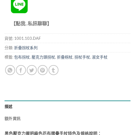
【點我..私訊聊聊】
貨號:
1001.103.DAF
分類:
折疊拐杖系列
標籤:
包布拐杖
,
壓克力頭拐杖
,
折疊柺杖
,
拐杖手杖
,
淑女手杖
描述
額外資訊
黑色壓克力握把綠色花布摺疊手杖特色及規格說明：