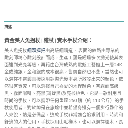
描述
黃金美人魚拐杖 | 權杖 | 實木手杖介紹：
美人魚拐杖
銅頭握把
由高級銅鑄造， 表面的紋路由專業的
雕刻師精心雕刻設計而成，生產工藝是經過多次拋光使其表
面達到光亮等級，再藉由台灣成熟的電鍍工藝鍍上一層24K
金或純銀，金和銀的成本很高，售價自然也不斐，當然也可
以選擇不電鍍直接採用銅拋光後本身所散發出來的顏色，依
然很有質感，可以選擇自己喜愛的木桿顏色，有霧面高級
黑、霧面咖啡、亮黑(鋼琴黑)及亮核桃色，它是一款耐用且
時尚的手杖，可以攜帶任何重達 250 磅（約 113 公斤）的手
杖使用者，對於總是在旅途中並希望身邊有一個步行夥伴的
人來說，這是必備品，這款手杖非常適合追求耐用、時尚和
舒適的人的使用，手杖採用山毛櫸木，也可以選擇楓木，長