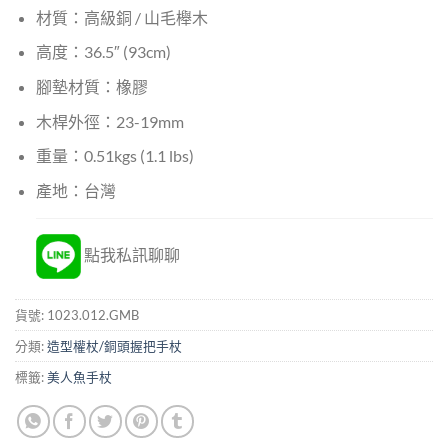
材質：高級銅 / 山毛櫸木
高度：36.5″ (93cm)
腳墊材質：橡膠
木桿外徑：23-19mm
重量：0.51kgs (1.1 lbs)
產地：台灣
點我私訊聊聊
貨號:
1023.012.GMB
分類:
造型權杖/銅頭握把手杖
標籤:
美人魚手杖