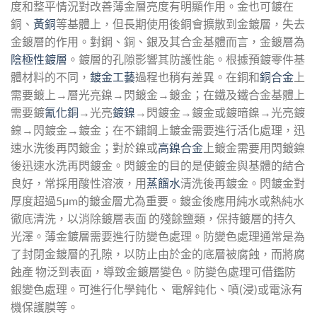
度和整平情況對改善薄金層亮度有明顯作用。金也可鍍在
銅、
黃銅
等基體上，但長期使用後銅會擴散到金鍍層，失去
金鍍層的作用。對鋼、銅、銀及其合金基體而言，金鍍層為
陰極性鍍層
。鍍層的孔隙影響其防護性能。根據預鍍零件基
體材料的不同，
鍍金工藝
過程也稍有差異。在銅和
銅合金
上
需要鍍上→層光亮鎳→閃鍍金→鍍金；在鐵及鐵合金基體上
需要鍍
氰化銅
→光亮
鍍鎳
→閃鍍金→鍍金或鍍暗鎳→光亮鍍
鎳→閃鍍金→鍍金；在不鏽鋼上鍍金需要進行活化處理，迅
速水洗後再閃鍍金；對於鎳或
高鎳合金
上鍍金需要用閃鍍鎳
後迅速水洗再閃鍍金。閃鍍金的目的是使鍍金與基體的結合
良好，常採用酸性溶液，用
蒸餾水
清洗後再鍍金。閃鍍金對
厚度超過5μm的鍍金層尤為重要。鍍金後應用純水或熱純水
徹底清洗，以消除鍍層表面 的殘餘鹽類，保持鍍層的持久
光澤。薄金鍍層需要進行防變色處理。防變色處理通常是為
了封閉金鍍層的孔隙，以防止由於金的底層被腐蝕，而將腐
蝕產 物泛到表面，導致金鍍層變色。防變色處理可借鑑防
銀變色處理。可進行化學鈍化、 電解鈍化、噴(浸)或電泳有
機保護膜等。