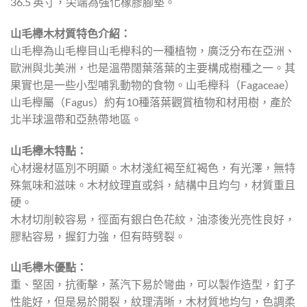
36.5 英寸，尖端為強化橡膠腳墊。
山毛櫸木材質特色介紹：
山毛櫸為山毛櫸目山毛櫸科的一種植物，廣泛分布在亞洲、
歐洲與北美洲，也是溫帶闊葉落葉的主要構成樹種之一。其
果實也是一些小型哺乳動物的食物。山毛櫸科（Fagaceae）
山毛櫸屬（Fagus）約有10種落葉觀賞植物和材用樹，產於
北半球溫帶和亞熱帶地區。
山毛櫸木特點：
心材邊材區別不明顯。木材淺紅褐至紅褐色，有光澤，無特
殊氣味和滋味。木材紋理直或斜，結構中且均勻，材質重且
硬。
木材切削較容易，徑面有銀白色花紋，油漆後光亮性良好，
膠粘容易，握釘力強，但有時劈裂。
山毛櫸木優點：
重、堅固，抗衝擊，蒸汽下易於彎曲，可以製作造型，釘子
性能好，但是易於開裂，紋理清晰，木材質地均勻，色調柔