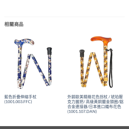
相關商品
藍色折疊伸縮手杖
外銷歐美精緻花色拐杖 / 琥珀壓
(1001.003.FFC)
克力握把/ 高級黃銅鍍金頸圈/鋁
合金連接器/日本進口織布花色
(1001.107.DAN)