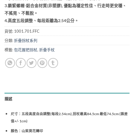
3.鎖緊螺帽-鋁合金材質(非塑膠), 優點為穩定性佳、行走時更安穩、
不搖晃、不鬆脫。
4.高度五段調整、每段距離為2.54公分。
貨號:
1001.701.FFC
分類:
折疊拐杖系列
標籤:
包花握把拐杖
,
折疊手杖
描述
尺寸：五段高度自由調整(每段2.54cm),拐杖最高84.5cm 最低74.5cm (誤差
值+/- 1cm)
顏色：山茱萸花轉印