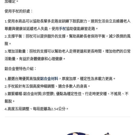
加穩定。
使用手杖的好處：
1.使用本商品可以協助長輩多走路並訓練下肢肌耐力，達到生活自立且維護老人
尊嚴與健康並延緩老人失能，使用
手杖
協助復能練習走路。
2.支撐平衡：拐杖可以提供額外的支撐，幫助高齡長者保持平衡，減少跌倒的風
險。
3.增加活動量：拐杖的支撐可以幫助老人走得更遠和更長時間，增加他們的日常
活動量，有益於身體健康和心理健康。
鋁合金管特色介紹：
1.嚴選台灣優質高強度
鋁合金材料
，厚度加厚，穩定性及承載力更高。
2.手杖設計有五個高度伸縮調整、適合多數人的身高。
3.鎖緊螺帽-鋁合金材質(非塑膠), 優點為穩定性佳、行走時更安穩、不搖晃、不
鬆脫。
4.高度五段調整、每段距離為2.54公分。