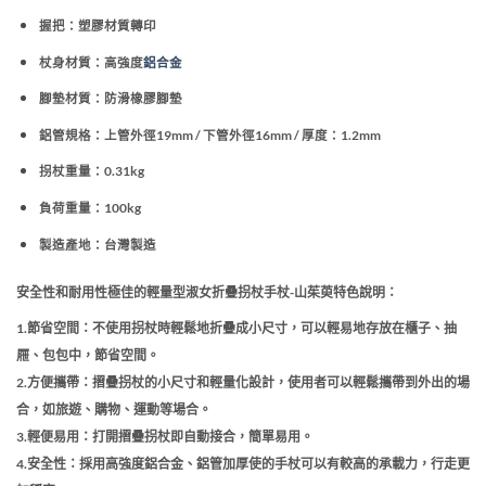
握把：塑膠材質轉印
杖身材質：高強度
鋁合金
腳墊材質：防滑橡膠腳墊
鋁管規格：上管外徑19mm / 下管外徑16mm / 厚度：1.2mm
拐杖重量：0.31kg
負荷重量：100kg
製造產地：台灣製造
安全性和耐用性極佳的輕量型淑女折疊拐杖手杖-山茱萸特色說明：
1.節省空間：不使用拐杖時輕鬆地折疊成小尺寸，可以輕易地存放在櫃子、抽
屜、包包中，節省空間。
2.方便攜帶：摺疊拐杖的小尺寸和輕量化設計，使用者可以輕鬆攜帶到外出的場
合，如旅遊、購物、運動等場合。
3.輕便易用：打開摺疊拐杖即自動接合，簡單易用。
4.安全性：採用高強度鋁合金、鋁管加厚使的手杖可以有較高的承載力，行走更