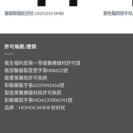
鍍銀眼鏡蛇拐杖 (1023.015.SMB)
銀色驢銅頭手杖/翻
許可執照/證照
衛生福利部第一等級醫療器材許可證
衛部醫器製壹登字第008622號
販賣業藥商許可執照
彰縣藥販字第6237042416號
製造業醫療器材商許可執照
彰縣藥製字第MD6137006741號
品牌：
HOHOCANE® 好好杖