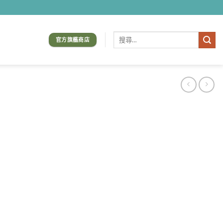
搜
官方旗艦商店
尋
關
鍵
字: