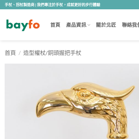
Skip
手杖、拐杖製造商 | 我們專注於手杖，成就更好的步行體驗
to
content
首頁
產品資訊
關於北匠
聯絡我
首頁
/
造型權杖/銅頭握把手杖