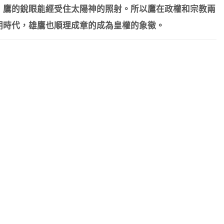
，鷹的銳眼能經受住太陽神的照射。所以鷹在政權和宗教兩
朝時代，雄鷹也順理成章的成為皇權的象徵。