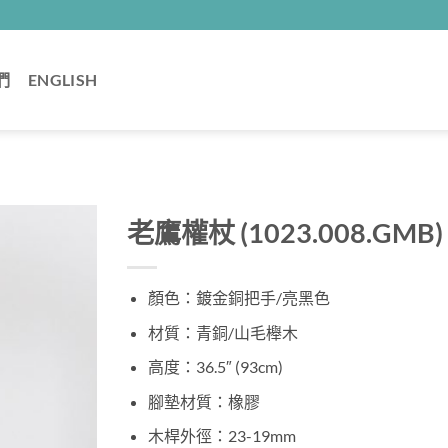
們
ENGLISH
老鷹權杖 (1023.008.GMB)
顏色：鍍金銅把手/亮黑色
材質：青銅/山毛櫸木
高度：36.5″ (93cm)
腳墊材質：橡膠
木桿外徑：23-19mm