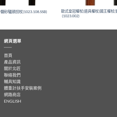
歐式皇冠權杖|道具權杖|國王權杖
砂驢頭拐杖(1023.108.SSB)
(1023.002)
網頁選單
首頁
產品資訊
關於北匠
聯絡我們
輔具知識
體重計扶手安裝案例
網路商店
ENGLISH