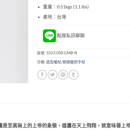
重量：0.51kgs (1.1 lbs)
產地：台灣
點我私訊聊聊
貨號:
1023.008.GMB-N
分類:
造型權杖/銅頭握把手杖
鷹是至高無上的上帝的象徵，雄鷹在天上飛翔，就意味著上