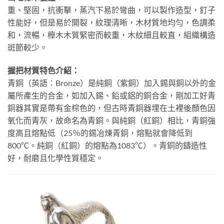
重、堅固，抗衝擊，蒸汽下易於彎曲，可以製作造型，釘子
性能好，但是易於開裂，紋理清晰，木材質地均勻，色調柔
和，流暢，櫸木木質緊密而較重，木紋細且較直，組織構造
斑節較少。
握把材質特色介紹：
青銅（英語：Bronze）是純銅（紫銅）加入錫與銅以外的金
屬所產生的合金，如加入錫、鉛或鋁的銅合金，剛加工好青
銅器其實是帶有金棕色的，但古時青銅器埋在土裡後顏色因
氧化而青灰，故命名為青銅。與純銅（紅銅）相比，青銅強
度高且熔點低（25％的錫冶煉青銅，熔點就會降低到
800℃。純銅（紅銅）的熔點為1083℃）。青銅的鑄造性
好，耐磨且化學性質穩定。