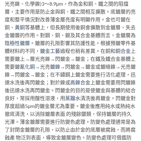
光亮鎳、化學鎳)3～8.9μm，作為金和銅、鐵之間的阻擋
層，主要作用是防止金與銅、鐵之間相互擴散。底鍍層的亮
度和整平情況對改善薄金層亮度有明顯作用。金也可鍍在
銅、
黃銅
等基體上，但長期使用後銅會擴散到金鍍層，失去
金鍍層的作用。對鋼、銅、銀及其合金基體而言，金鍍層為
陰極性鍍層
。鍍層的孔隙影響其防護性能。根據預鍍零件基
體材料的不同，
鍍金工藝
過程也稍有差異。在銅和
銅合金
上
需要鍍上→層光亮鎳→閃鍍金→鍍金；在鐵及鐵合金基體上
需要鍍
氰化銅
→光亮
鍍鎳
→閃鍍金→鍍金或鍍暗鎳→光亮鍍
鎳→閃鍍金→鍍金；在不鏽鋼上鍍金需要進行活化處理，迅
速水洗後再閃鍍金；對於鎳或
高鎳合金
上鍍金需要用閃鍍鎳
後迅速水洗再閃鍍金。閃鍍金的目的是使鍍金與基體的結合
良好，常採用酸性溶液，用
蒸餾水
清洗後再鍍金。閃鍍金對
厚度超過5μm的鍍金層尤為重要。鍍金後應用純水或熱純水
徹底清洗，以消除鍍層表面 的殘餘鹽類，保持鍍層的持久
光澤。薄金鍍層需要進行防變色處理。防變色處理通常是為
了封閉金鍍層的孔隙，以防止由於金的底層被腐蝕，而將腐
蝕產 物泛到表面，導致金鍍層變色。防變色處理可借鑑防