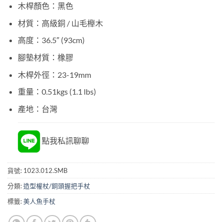
木桿顏色：黑色
材質：高級銅 / 山毛櫸木
高度：36.5″ (93cm)
腳墊材質：橡膠
木桿外徑：23-19mm
重量：0.51kgs (1.1 lbs)
產地：台灣
點我私訊聊聊
貨號:
1023.012.SMB
分類:
造型權杖/銅頭握把手杖
標籤:
美人魚手杖