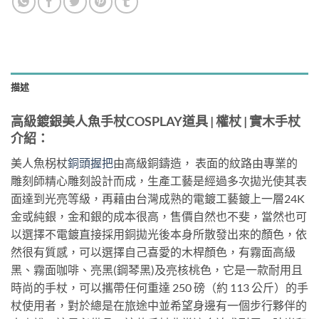
描述
高級鍍銀美人魚手杖COSPLAY道具 | 權杖 | 實木手杖
介紹：
美人魚柺杖
銅頭握把
由高級銅鑄造， 表面的紋路由專業的
雕刻師精心雕刻設計而成，生產工藝是經過多次拋光使其表
面達到光亮等級，再藉由台灣成熟的電鍍工藝鍍上一層24K
金或純銀，金和銀的成本很高，售價自然也不斐，當然也可
以選擇不電鍍直接採用銅拋光後本身所散發出來的顏色，依
然很有質感，可以選擇自己喜愛的木桿顏色，有霧面高級
黑、霧面咖啡、亮黑(鋼琴黑)及亮核桃色，它是一款耐用且
時尚的手杖，可以攜帶任何重達 250 磅（約 113 公斤）的手
杖使用者，對於總是在旅途中並希望身邊有一個步行夥伴的