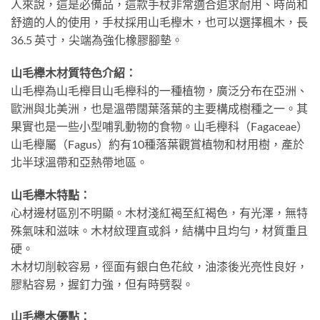
人來說，這是必備品，這款手杖非常適合追求耐用、時尚和
舒適的人的使用，手杖採用山毛櫸木，也可以選擇楓木，長
36.5 英寸，尖端為強化橡膠腳墊。
山毛櫸木材質特色介紹：
山毛櫸為山毛櫸目山毛櫸科的一種植物，廣泛分布在亞洲、
歐洲與北美洲，也是溫帶闊葉落葉的主要構成樹種之一。其
果實也是一些小型哺乳動物的食物。山毛櫸科（Fagaceae）
山毛櫸屬（Fagus）約有10種落葉觀賞植物和材用樹，產於
北半球溫帶和亞熱帶地區。
山毛櫸木特點：
心材邊材區別不明顯。木材淺紅褐至紅褐色，有光澤，無特
殊氣味和滋味。木材紋理直或斜，結構中且均勻，材質重且
硬。
木材切削較容易，徑面有銀白色花紋，油漆後光亮性良好，
膠粘容易，握釘力強，但有時劈裂。
山毛櫸木優點：