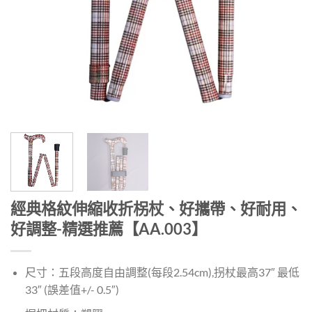
經典格紋伸縮收折柺杖、好攜帶、好耐用、
好調整-精選推薦【AA.003】
尺寸：五段高度自由調整(每段2.54cm),拐杖最高37″ 最低
33″ (誤差值+/- 0.5″)