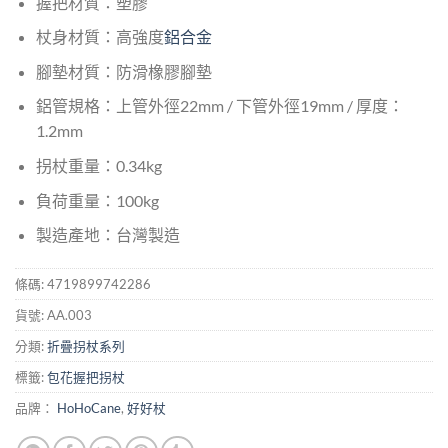
握把材質：塑膠
杖身材質：高強度
鋁合金
腳墊材質：防滑橡膠腳墊
鋁管規格：上管外徑22mm / 下管外徑19mm / 厚度：
1.2mm
拐杖重量：0.34kg
負荷重量：100kg
製造產地：台灣製造
條碼:
4719899742286
貨號:
AA.003
分類:
折疊拐杖系列
標籤:
包花握把拐杖
品牌：
HoHoCane
,
好好杖