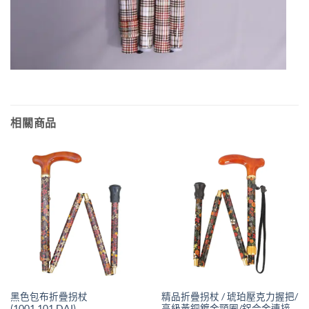
相關商品
黑色包布折疊拐杖
精品折疊拐杖 / 琥珀壓克力握把/
(1001.101.DAI)
高級黃銅鍍金頸圈/鋁合金連接