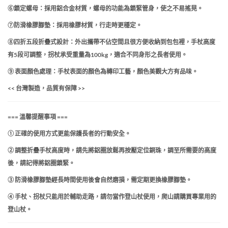
⑥鎖定螺母：採用鋁合金材質，螺母的功能為鎖緊管身，使之不易搖晃。
⑦
防滑橡膠腳墊：採用橡膠材質，行走時更穩定。
⑧
四折五段折疊式設計：外出攜帶不佔空間且很方便收納到包包裡，手杖高度
有5段可調整，拐杖承受重量為100kg，適合不同身形之長者使用。
⑨ 表面顏色處理：手杖表面的顏色為轉印工藝，顏色美觀大方有品味。
<< 台灣製造，品質有保障 >>
=== 溫馨提醒事項 ===
① 正確的使用方式更能保護長者的行動安全。
② 調整折疊手杖高度時，請先將鋁圈放鬆再按壓定位銅珠，調至所需要的高度
後，請記得將鋁圈鎖緊。
③ 防滑橡膠腳墊經長時間使用後會自然磨損，需定期更換橡膠腳墊。
④ 手杖、拐杖只能用於輔助走路，請勿當作登山杖使用，爬山請購買專業用的
登山杖。