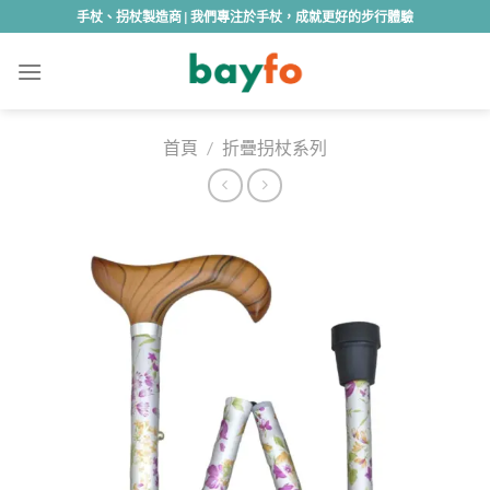
Skip
手杖、拐杖製造商 | 我們專注於手杖，成就更好的步行體驗
to
content
首頁
/
折疊拐杖系列