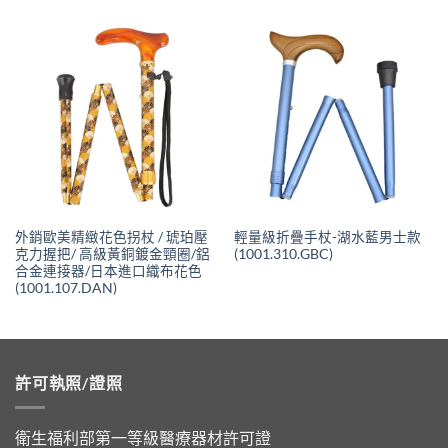
外銷歐美精緻花色拐杖 / 琥珀壓
輕量級折疊手杖-湖水藍男士款
克力握把/ 高級黃銅鍍金頸圈/鋁
(1001.310.GBC)
合金連接器/日本進口織布花色
(1001.107.DAN)
許可執照/證照
衛生福利部第一等級醫療器材許可證