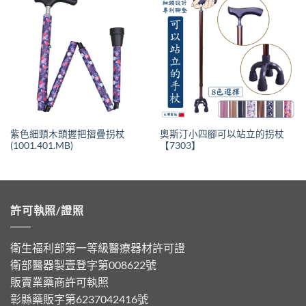
紫色細頸木頭握把摺疊拐杖
奧斯汀小四腳可以站立的拐杖
(1001.401.MB)
【7303】
許可執照/證照
衛生福利部第一等級醫療器材許可證
衛部醫器製壹登字第008622號
販賣業藥商許可執照
彰縣藥販字第6237042416號