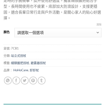
走時的手腕衝擊，提升使用舒適度。獨家細頸握把貼合手
型，長時間使用也不疲累。底部加大防滑設計，支撐更穩
固，適合長輩日常行走與戶外活動，是關心家人的貼心好選
擇。
清除
顏色
貨號:
7CB1
分類:
站立式拐杖
標籤:
細頸握把拐杖
,
避震器拐杖
品牌：
HoHoCane
,
好好杖