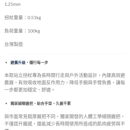
1.25mm
拐杖重量：0.51kg
負荷重量：100kg
台灣製造
避震升級
・穩行每一步
本款站立拐杖專為長時間行走與戶外活動設計，內建高效避
震器，有效吸收地面反作用力，降低手腕與手臂負擔，讓每
一步都更加穩定、舒適。
獨家細頸握把・貼合手型，久握不累
與市面常見粗厚握把不同，獨家開發的人體工學細頸握把，
不僅提升握感，還能減少長時間使用所造成的肌肉疲勞與不