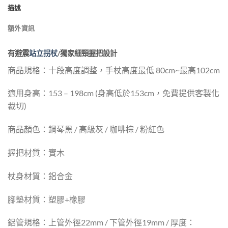
描述
額外資訊
有避震
站立拐杖
/獨家細頸握把設計
商品規格：十段高度調整，手杖高度最低 80cm~最高102cm
適用身高：153 – 198cm (身高低於153cm，免費提供客製化
裁切)
商品顏色：鋼琴黑 / 高級灰 / 咖啡棕 / 粉紅色
握把材質：實木
杖身材質：鋁合金
腳墊材質：塑膠+橡膠
鋁管規格：上管外徑22mm / 下管外徑19mm / 厚度：