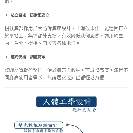
適。
站立自如・防滑更安心
拐杖底部採用加大防滑底座設計，止滑效果佳，能穩固直立
於平地上，無需額外支撐，有效降低跌倒風險。適用於室
內、戶外、樓梯、斜坡等各種地形。
輕巧便攜・調整簡單
整體材質輕盈堅固，便於攜帶與收納。可調整高度，滿足不
同身高使用者需求，無論居家或外出都輕鬆方便。