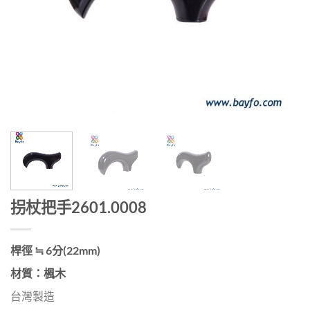
拐杖把手2601.0008
桿徑 ≒ 6分(22mm)
材質：楓木
台灣製造