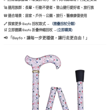
🚀 適用族群：長輩、行動不便者、登山健行愛好者、旅行族
🎒 適合場景：居家、戶外、公園、旅行、醫療康復使用
🔗
探索更多 Bayfo 拐杖款式
→
（摺疊拐杖分類）
🛒
立即選購 Bayfo 折疊伸縮拐杖
→
(立即購買)
📢
「Bayfo，讓每一步更穩健，讓行走更自由！」