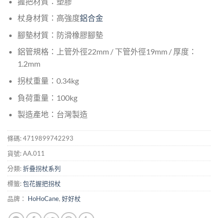
握把材質：塑膠
杖身材質：高強度
鋁合金
腳墊材質：防滑橡膠腳墊
鋁管規格：上管外徑22mm / 下管外徑19mm / 厚度：
1.2mm
拐杖重量：0.34kg
負荷重量：100kg
製造產地：台灣製造
條碼:
4719899742293
貨號:
AA.011
分類:
折疊拐杖系列
標籤:
包花握把拐杖
品牌：
HoHoCane
,
好好杖