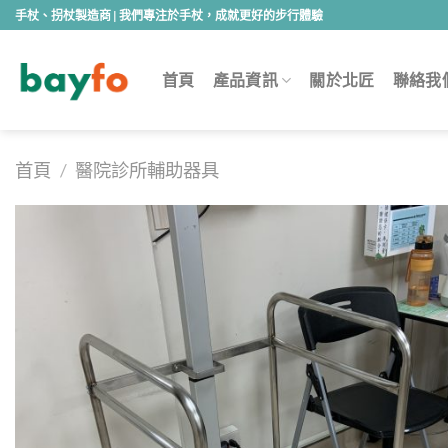
Skip
手杖、拐杖製造商 | 我們專注於手杖，成就更好的步行體驗
to
content
首頁
產品資訊
關於北匠
聯絡我
首頁
/
醫院診所輔助器具