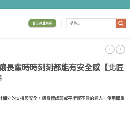
搜
官方旗艦商店
尋
關
鍵
字:
|讓長輩時時刻刻都能有安全感【北匠
4
計額外的支撐與安全，讓身體虛弱或平衡感不佳的老人，使用體重