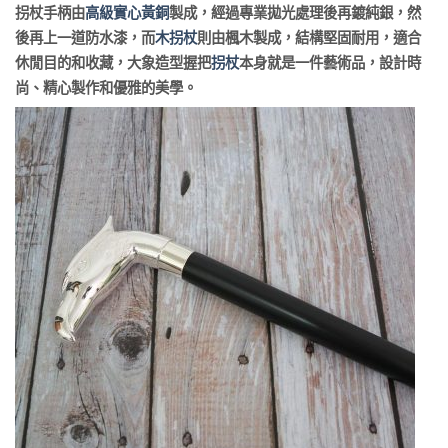
拐杖手柄由
高級實心黃銅
製成，經過專業拋光處理後再鍍純銀，然
後再上一道防水漆，而
木拐杖
則由楓木製成，結構堅固耐用，適合
休閒目的和收藏，大象造型握把
拐杖
本身就是一件藝術品，設計時
尚、精心製作和優雅的美學。