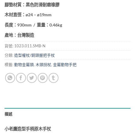
腳墊材質：黑色防滑耐磨橡膠
木材直徑：ø24 – ø19mm
長度：930mm / 重量：0.46kg
產地：台灣製造
貨號:
1023.011.SMB-N
分類:
造型權杖/銅頭握把手杖
標籤:
動物金屬頭
,
木頭拐杖
,
金屬動物手把
描述
小老鷹造型手柄原木手杖