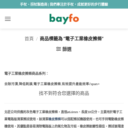
Skip
手杖、拐杖製造商 | 我們專注於手杖，成就更好的步行體驗
to
content
首頁
/
商品標籤為 “電子工業橡皮擦條”
篩選
電子工業橡皮擦條商品系列：
去除污漬,降低耗損,電子工業橡皮擦條,有效提升產能效率/span>
找不到符合您選擇的商品
北匠公司供應的灰色
電子工業橡皮擦條
，直徑ø6.6mm、長度18公分，主要用於電子工
業電路版清潔擦拭使用，該清潔
橡皮擦條
可以搭配擦拭機器使用，也可手持電動橡皮擦
機使用，其優點是容易清除電路版上的氧化物及污垢，橡皮擦耐磨性極佳，擦拭後殘渣